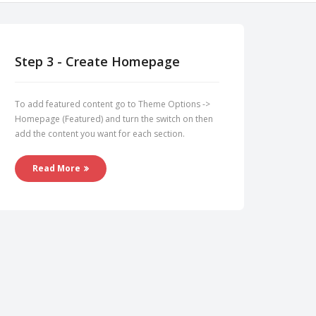
Step 3 - Create Homepage
To add featured content go to Theme Options ->
Homepage (Featured) and turn the switch on then
add the content you want for each section.
Read More