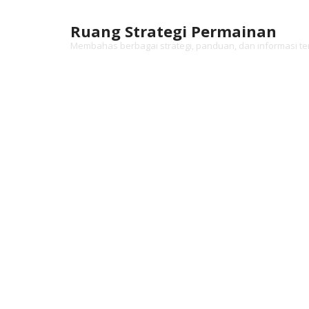
Skip
to
Ruang Strategi Permainan
content
Membahas berbagai strategi, panduan, dan informasi te