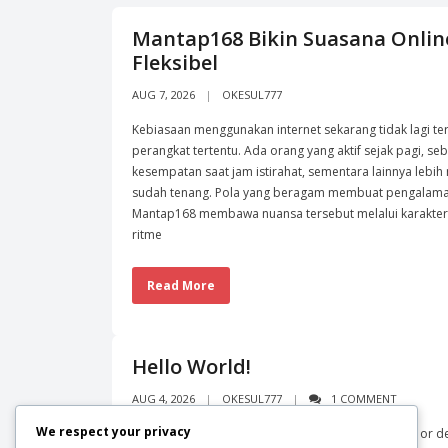
Mantap168 Bikin Suasana Onlin
Fleksibel
AUG 7, 2026
OKESUL777
Kebiasaan menggunakan internet sekarang tidak lagi te
perangkat tertentu. Ada orang yang aktif sejak pagi, 
kesempatan saat jam istirahat, sementara lainnya lebi
sudah tenang. Pola yang beragam membuat pengalaman di
Mantap168 membawa nuansa tersebut melalui karakter
ritme
Read More
Hello World!
AUG 4, 2026
OKESUL777
1
COMMENT
We respect your privacy
Welcome to WordPress. This is your first post. Edit or dele